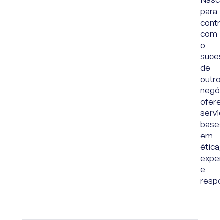
para
contr
com
o
suce
de
outr
negó
ofer
serv
base
em
ética
expe
e
respo