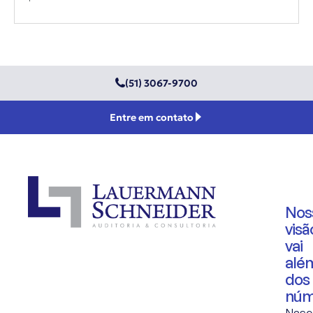
(51) 3067-9700
Entre em contato
Nos
visã
vai
alé
dos
núm
Nas